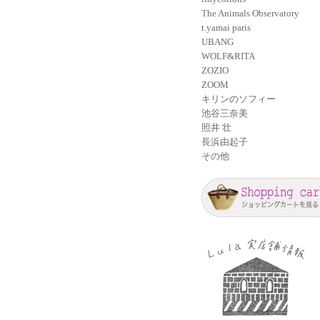
The Animals Observatory
t.yamai paris
UBANG
WOLF&RITA
ZOZIO
ZOOM
キリンのソフィー
池谷三奈美
照井 壮
長浜由起子
その他