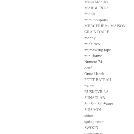
Manu Mobiles
MARBLE&Co.
middle
mimi poupons
MERCERIE by MAISON
GRAIN D'AILE
moppy
michirico
mt masking tape
nunuforme
Numero 74
oeuf
Omas Hande
PETIT BATEAU
riziere
RUSKOVILLA
SUNAOLAB.
SunSan SaltWater
SUIS MOI
shion
spring court
SWOON
tinycottons