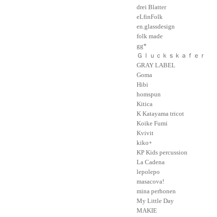
drei Blatter
eLfinFolk
en.glassdesign
folk made
gg*
Ｇｌｕｃｋｓｋａｆｅｒ
GRAY LABEL
Goma
Hibi
homspun
Kitica
K Katayama tricot
Koike Fumi
Kvivit
kiko+
KP Kids percussion
La Cadena
lepolepo
masacova!
mina perhonen
My Little Day
MAKIE