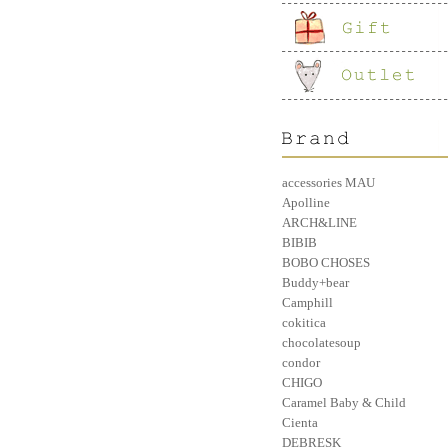
accessories MAU
Apolline
ARCH&LINE
BIBIB
BOBO CHOSES
Buddy+bear
Camphill
cokitica
chocolatesoup
condor
CHIGO
Caramel Baby & Child
Cienta
DEBRESK