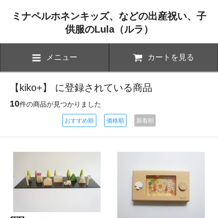
ミナペルホネンキッズ、などの出産祝い、子
供服のLula（ルラ）
メニュー
カートを見る
【kiko+】 に登録されている商品
10
件の商品が見つかりました
おすすめ順
価格順
新着順