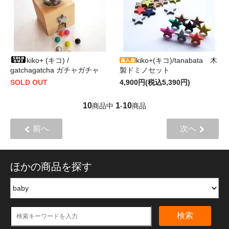
kiko+ (キコ) /
kiko+(キコ)/tanabata 木
gatchagatcha ガチャガチャ
製ドミノセット
SOLD OUT
4,900円(税込5,390円)
10
1
10
商品中
-
商品
前へ
次へ
ほかの商品を探す
検索