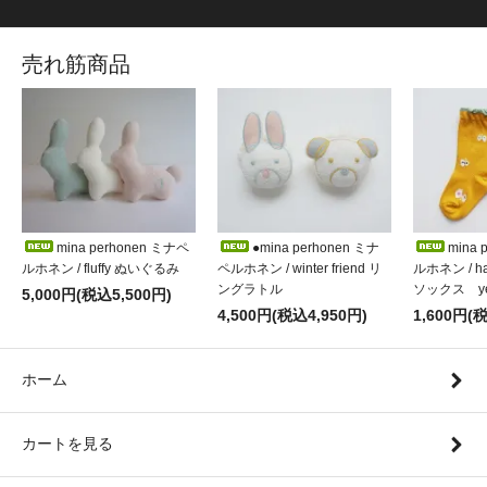
売れ筋商品
mina perhonen ミナペ
●mina perhonen ミナ
mina 
ルホネン / fluffy ぬいぐるみ
ペルホネン / winter friend リ
ルホネン / h
ングラトル
ソックス ye
5,000円(税込5,500円)
4,500円(税込4,950円)
1,600円(
ホーム
カートを見る