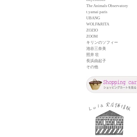
The Animals Observatory
t.yamai paris
UBANG
WOLF&RITA
ZOZIO
ZOOM
キリンのソフィー
池谷三奈美
照井 壮
長浜由起子
その他