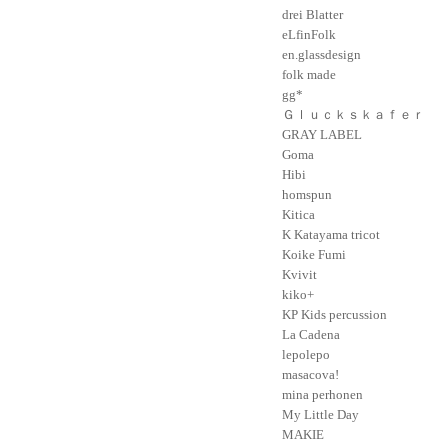
drei Blatter
eLfinFolk
en.glassdesign
folk made
gg*
Ｇｌｕｃｋｓｋａｆｅｒ
GRAY LABEL
Goma
Hibi
homspun
Kitica
K Katayama tricot
Koike Fumi
Kvivit
kiko+
KP Kids percussion
La Cadena
lepolepo
masacova!
mina perhonen
My Little Day
MAKIE