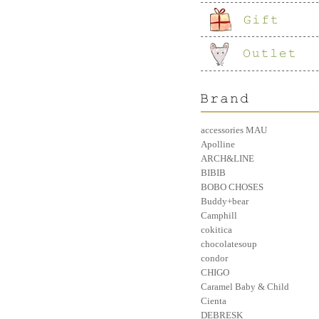
accessories MAU
Apolline
ARCH&LINE
BIBIB
BOBO CHOSES
Buddy+bear
Camphill
cokitica
chocolatesoup
condor
CHIGO
Caramel Baby & Child
Cienta
DEBRESK