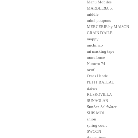
Manu Mobiles
MARBLE&Co.
middle
mimi poupons
MERCERIE by MAISON
GRAIN D'AILE
moppy
michirico
mt masking tape
nunuforme
Numero 74
oeuf
Omas Hande
PETIT BATEAU
riziere
RUSKOVILLA
SUNAOLAB.
SunSan SaltWater
SUIS MOI
shion
spring court
SWOON
tinycottons