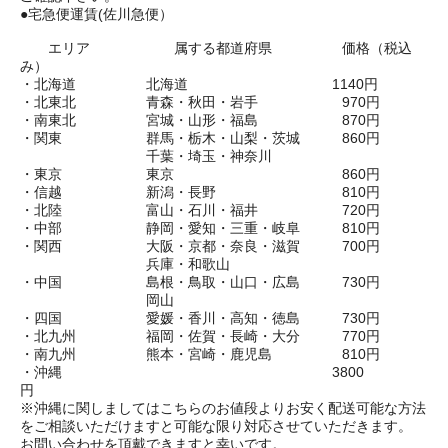
●宅急便運賃(佐川急便）
エリア 属する都道府県 価格（税込
み）
・北海道 北海道 1140円
・北東北 青森・秋田・岩手 970円
・南東北 宮城・山形・福島 870円
・関東 群馬・栃木・山梨・茨城 860円
千葉・埼玉・神奈川
・東京 東京 860円
・信越 新潟・長野 810円
・北陸 富山・石川・福井 720円
・中部 静岡・愛知・三重・岐阜 810円
・関西 大阪・京都・奈良・滋賀 700円
兵庫・和歌山
・中国 島根・鳥取・山口・広島 730円
岡山
・四国 愛媛・香川・高知・徳島 730円
・北九州 福岡・佐賀・長崎・大分 770円
・南九州 熊本・宮崎・鹿児島 810円
・沖縄 3800
円
※沖縄に関しましてはこちらのお値段よりお安く配送可能な方法
をご相談いただけますと可能な限り対応させていただきます。
お問い合わせを頂戴できますと幸いです。