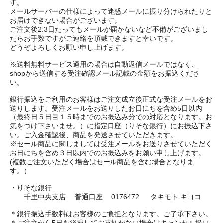
す。
メールサーバーの仕様によって迷惑メールに振り分けられたりと
お届けできない場合がございます。
ご注文後2.3日たってもメールが届かないなど不備がございまし
たらお手数ですがご連絡を頂戴できますと幸いです。
どうぞよろしくお願い申し上げます。
※送料無料サービス適用の場合は自動返信メールではなく、
shopから送信する受注確認メール記載の金額をお振込くださ
い。
銀行振込をご利用のお客様はご注文成立後正式な受注メールをお
送りします。受注メールをお送りしたお日にちを含め5日以内
（最終日５日目１５時までのお振込み分での対応となります。お
気をつけ下さいませ。）に指定口座（りそな銀行）にお振込下さ
い。ご入金確認後、商品を発送させていただきます。
※セール商品に関しましては受注メールをお送りさせていただく
お日にちを含め３日以内でのお振込みをお願い申し上げます。
(複数ご注文いただく場合はセール商品を含む場合となりま
す。）
・りそな銀行
千里中央支店 普通口座 0176472 タキモト キヨコ
＊銀行振込手数料はお客様のご負担となります。ご了承下さい。
＊ご注文から5日を経過してお支払がない場合はキャンセル扱い