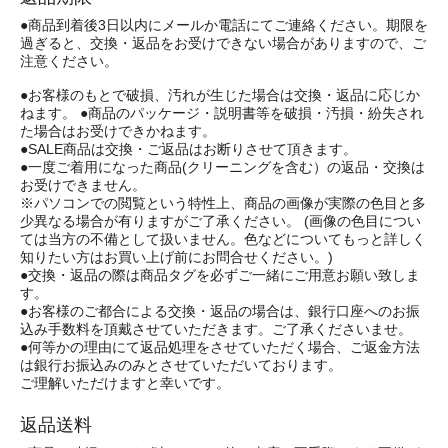
●商品到着後3日以内にメールか電話にてご連絡ください。期限を
過ぎると、交換・返品をお受けできない場合がありますので、ご
注意ください。
●お客様のもとで破損、汚れが生じた場合は交換・返品に応じか
ねます。 ●商品のパッケージ・説明書等を破損・汚損・紛失され
た場合はお受けできかねます。
●SALE商品は交換・ご返品はお断りさせて頂きます。
●一度ご着用になった商品(クリーニングを含む）の返品・交換は
お受けできません。
※パソコンでの閲覧という特性上、商品の画像が実際の色目と多
少異なる場合が有りますがご了承ください。 (画像の色目につい
ては当方の不備として扱いません。色などについてもっと詳しく
知りたい方はお買い上げ前にお問合せください。)
●交換・返品の際は商品タグを必ずご一緒にご用意お願い致しま
す。
●お客様のご都合による交換・返品の場合は、銀行口座へのお振
込み手数料を頂戴させていただきます。ご了承くださいませ。
●何等かの理由にて返品処理をさせていただく場合、ご返金方法
は銀行お振込みのみとさせていただいております。
ご理解いただけますと幸いです。
返品送料