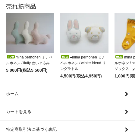
売れ筋商品
mina perhonen ミナペ
●mina perhonen ミナ
mina 
ルホネン / fluffy ぬいぐるみ
ペルホネン / winter friend リ
ルホネン / h
ングラトル
ソックス ye
5,000円(税込5,500円)
4,500円(税込4,950円)
1,600円(
ホーム
カートを見る
特定商取引法に基づく表記