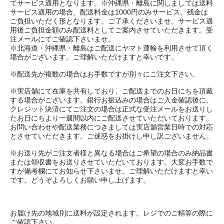
てサービス適用となります。※沖縄県・離島に関しましては送料
サービス適用の場合、配送料金は1000円のみサービス。残金は
ご負担いただく形となります。ご了承くださいませ。サービス適
用後ご負担金額のみ配送料としてご案内させていただきます。受
注メールにてご確認下さいませ。
※北海道・沖縄県・離島はご配送にヤマト運輸を利用させて頂く
場合がございます。ご理解いただけますと幸いです。
※配送先が複数の場合はお手数ですが別々にご注文下さい。
※実店舗にて在庫を共有しており、ご配送までのお日にちを頂戴
する場合がございます。銀行お振込みの場合はご入金確認後に、
クレジット決済にてご注文の場合は正式な受注メールをお送りし
たお日にちより一週間以内にご配送させていただいております。
お問い合わせや配送業務につきましては実店舗営業日時での対応
とさせていただきます。ご迷惑をお掛けし申し訳ございません。
※お送り先がご注文者様と異なる場合はご希望の場合のみ納品書
または領収書をお送りさせていただいております。大変お手数で
すが備考欄にてお知らせ下さいませ。ご理解いただけますと幸い
です。どうぞよろしくお願い申し上げます。
お届け先の地域別に送料が設定されます。レジでのご精算の際に
ご確認下さい。