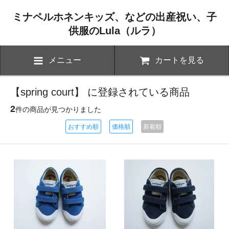
ミナペルホネンキッズ、などの出産祝い、子
供服のLula（ルラ）
メニュー
カートを見る
【spring court】 に登録されている商品
2
件の商品が見つかりました
おすすめ順
価格順
新着順