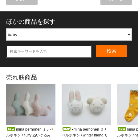
ほかの商品を探す
検索
売れ筋商品
mina perhonen ミナペ
●mina perhonen ミナ
mina 
ルホネン / fluffy ぬいぐるみ
ペルホネン / winter friend リ
ルホネン / h