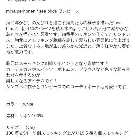
mina perhonen / sea birds ワンピース
海に浮かび、のんびりと過ごす海鳥たちの様子を描いた“sea
birds”。切り絵のパーツを積み木のように組み合わせて穏やかな
鳥たちが描かれた図案です。細番手のリネンで仕立てたサンドレ
ス。胸元にスモッキング刺繍を施して愛らしい雰囲気に仕上げま
した。上質なリネン地が生む柔らかな光沢と、薄く軽やかな着心
地が魅力です。
胸元にスモッキング刺繍がポイントとなり素敵です＊
カーディガンやスパッツ、ボトムス、ブラウスなど色々な組み合
わせを考えるのが
楽しくなるアイテムです！
シンプルに帽子とワンピースでのコーディネートも可愛いです。
カラー：white
素材：リネン100%
サイズ：（cm)
100 着丈54 前側スモッキング上がり19.5 後ろ側スモッキング