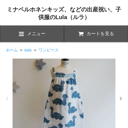
ミナペルホネンキッズ、などの出産祝い、子
供服のLula（ルラ）
メニュー
カートを見る
ホーム
>
kids
>
ワンピース