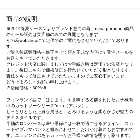
商品の説明
※2014春夏シーズンよりブランド意向の為、mina perhonen商品
のセール販売は実店舗のみでの展開となります。
その為webshopにて定価でのご案内をさせていただいておりま
す。
ご購入後店頭価格へ修正させて頂き正式な内容にて受注メールを
お送りさせていただきます。
クレジット決済に関しましてはお手続き時は定価での決済となり
ます。後日こちらで価格修正を行わせていただく形となります。
責任をもって修正させていただいますのでご安心下さいませ。
どうぞよろしくお願い申し上げます。
※店頭価格：30%off
フィンランド語で「はじまり」を意味する名前を付けたお子様向
けのカットソーシリーズ"alku（アルク）。
しっとりとした上質な質感と、とろけるような柔らかさが魅力の
テキスタイルです。
半袖のロンパースは暑い季節には一枚で過ごせるデザイン。スカ
ートやブルマパンツと組み合わせて、お出かけ着にもおすすめで
す。ニュアンスのあるカラーがお子様の表情を明るく彩ります。