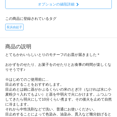
オプションの値段詳細
この商品に登録されているタグ
長浜由起子
商品の説明
とてもかわいらしいとりのモチーフのお皿が届きました＊
おかずをのせたり、お菓子をのせたりとお食事の時間が楽しくな
りそうです♪
※はじめてのご使用前に...
目止めすることをおすすめします。
目止めとは鍋に器がかぶるくらいの米のとぎ汁（なければ水に小
麦粉少々入れてもよい）と器を中弱火で火にかけます。ふつふつ
してきたら弱火にして10分くらい煮ます。その後火を止めて自然
に冷まします。
それから中性洗剤などで洗い、普通にお使いください。
目止めすることによって色染み、油染み、貫入など幾分妨げると