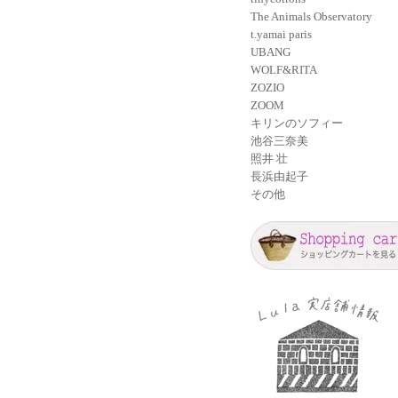
The Animals Observatory
t.yamai paris
UBANG
WOLF&RITA
ZOZIO
ZOOM
キリンのソフィー
池谷三奈美
照井 壮
長浜由起子
その他