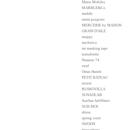
Manu Mobiles
MARBLE&Co.
middle
mimi poupons
MERCERIE by MAISON
GRAIN D'AILE
moppy
michirico
mt masking tape
nunuforme
Numero 74
oeuf
Omas Hande
PETIT BATEAU
riziere
RUSKOVILLA
SUNAOLAB.
SunSan SaltWater
SUIS MOI
shion
spring court
SWOON
tinycottons