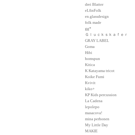
drei Blatter
eLfinFolk
en.glassdesign
folk made
gg*
Ｇｌｕｃｋｓｋａｆｅｒ
GRAY LABEL
Goma
Hibi
homspun
Kitica
K Katayama tricot
Koike Fumi
Kvivit
kiko+
KP Kids percussion
La Cadena
lepolepo
masacova!
mina perhonen
My Little Day
MAKIE