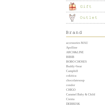
accessories MAU
Apolline
ARCH&LINE
BIBIB
BOBO CHOSES
Buddy+bear
Camphill
cokitica
chocolatesoup
condor
CHIGO
Caramel Baby & Child
Cienta
DEBRESK