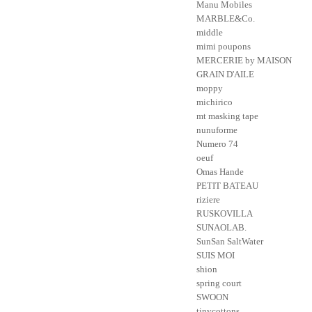
Manu Mobiles
MARBLE&Co.
middle
mimi poupons
MERCERIE by MAISON
GRAIN D'AILE
moppy
michirico
mt masking tape
nunuforme
Numero 74
oeuf
Omas Hande
PETIT BATEAU
riziere
RUSKOVILLA
SUNAOLAB.
SunSan SaltWater
SUIS MOI
shion
spring court
SWOON
tinycottons