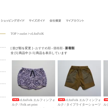
TOP
>
outlet
>
eLfinFolK
[ 並び順を変更 ] -
おすすめ順
-
価格順
-
新着順
全 [5] 商品中 [1-5] 商品を表示しています
eLfinFolk エルフィンフォ
eLfinFolk エルフィンフォ
ルク / Folk art print
ルク / タイプライターショーツ
ル