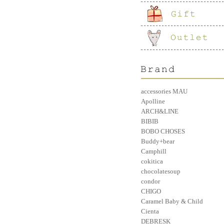
accessories MAU
Apolline
ARCH&LINE
BIBIB
BOBO CHOSES
Buddy+bear
Camphill
cokitica
chocolatesoup
condor
CHIGO
Caramel Baby & Child
Cienta
DEBRESK