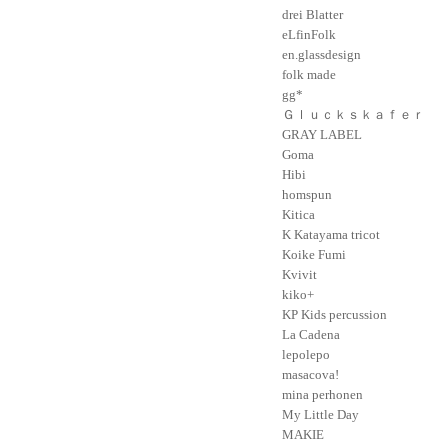
drei Blatter
eLfinFolk
en.glassdesign
folk made
gg*
Ｇｌｕｃｋｓｋａｆｅｒ
GRAY LABEL
Goma
Hibi
homspun
Kitica
K Katayama tricot
Koike Fumi
Kvivit
kiko+
KP Kids percussion
La Cadena
lepolepo
masacova!
mina perhonen
My Little Day
MAKIE