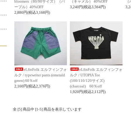
bloomers（80/90サイズ）（パ
（キャメル） 40%OFF
（
ープル）40%OFF
3,240円(税込3,564円)
3,
2,880円(税込3,168円)
eLfinFolk エルフィンフォ
eLfinFolk エルフィンフォ
ルク / typewriter pants (emerald
ルク / UTOPIA Tee
green) 60％off
(100/110/120サイズ)
2,160円(税込2,376円)
(charcoal) 60％off
1,920円(税込2,112円)
全 [5] 商品中 [1-5] 商品を表示しています