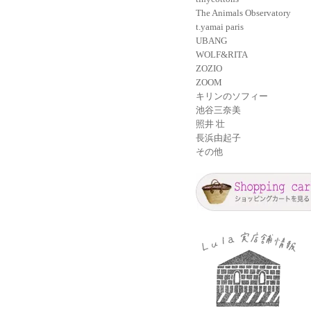
The Animals Observatory
t.yamai paris
UBANG
WOLF&RITA
ZOZIO
ZOOM
キリンのソフィー
池谷三奈美
照井 壮
長浜由起子
その他