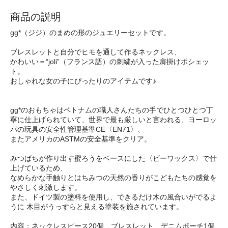
商品の説明
gg*（ジジ）のまめの形のジュエリーセットです。
ブレスレットと自分でヒモを通して作るネックレス、
かわいい＝“joli”（フランス語）の刺繍が入った肩掛けポシェッ
ト。
おしゃれな女の子にぴったりのアイテムです♪
gg*のおもちゃはベトナムの職人さんたちの手でひとつひとつ丁
寧に仕上げられていて、世界で最も厳しいと言われる、ヨーロッ
パの玩具の安全性管理基準CE〈EN71〉、
またアメリカのASTMの安全基準をクリア。
みつばちが作り出す蜜ろうをベースにした〈ビーワックス〉で仕
上げているため、
なめらかな手触りとはちみつの天然の香りがこどもたちの感覚を
やさしく刺激します。
また、ドイツ製の塗料を使用し、できるだけ木の風合いがでるよ
うに 木目がうっすらと見える塗装を施されています。
内容：ネックレスピース20個、ブレスレット、デニムポーチ1個