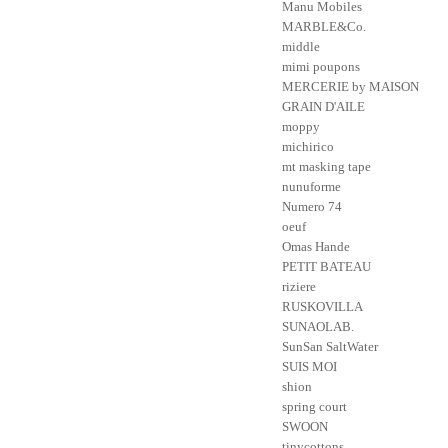
Manu Mobiles
MARBLE&Co.
middle
mimi poupons
MERCERIE by MAISON
GRAIN D'AILE
moppy
michirico
mt masking tape
nunuforme
Numero 74
oeuf
Omas Hande
PETIT BATEAU
riziere
RUSKOVILLA
SUNAOLAB.
SunSan SaltWater
SUIS MOI
shion
spring court
SWOON
tinycottons