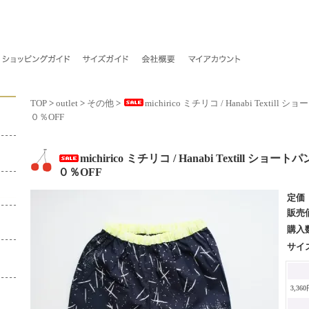
TOP
>
outlet
>
その他
>
michirico ミチリコ / Hanabi Text
０％OFF
michirico ミチリコ / Hanabi Textill 
０％OFF
定価
販売
購入
サイ
3,36