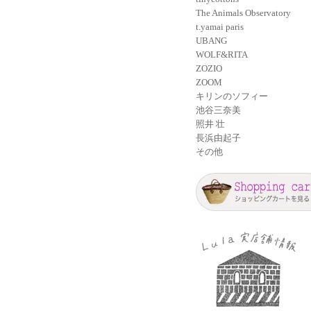
The Animals Observatory
t.yamai paris
UBANG
WOLF&RITA
ZOZIO
ZOOM
キリンのソフィー
池谷三奈美
照井 壮
長浜由起子
その他