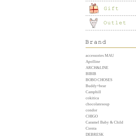
accessories MAU
Apolline
ARCH&LINE
BIBIB
BOBO CHOSES
Buddy+bear
Camphill
cokitica
chocolatesoup
condor
CHIGO
Caramel Baby & Child
Cienta
DEBRESK