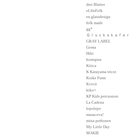
drei Blatter
eLfinFolk
en.glassdesign
folk made
gg*
Ｇｌｕｃｋｓｋａｆｅｒ
GRAY LABEL
Goma
Hibi
homspun
Kitica
K Katayama tricot
Koike Fumi
Kvivit
kiko+
KP Kids percussion
La Cadena
lepolepo
masacova!
mina perhonen
My Little Day
MAKIE