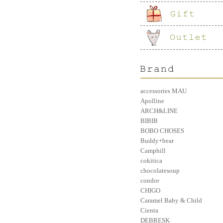
accessories MAU
Apolline
ARCH&LINE
BIBIB
BOBO CHOSES
Buddy+bear
Camphill
cokitica
chocolatesoup
condor
CHIGO
Caramel Baby & Child
Cienta
DEBRESK