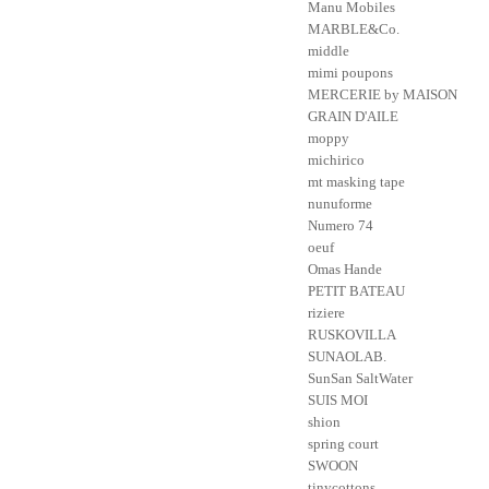
Manu Mobiles
MARBLE&Co.
middle
mimi poupons
MERCERIE by MAISON
GRAIN D'AILE
moppy
michirico
mt masking tape
nunuforme
Numero 74
oeuf
Omas Hande
PETIT BATEAU
riziere
RUSKOVILLA
SUNAOLAB.
SunSan SaltWater
SUIS MOI
shion
spring court
SWOON
tinycottons