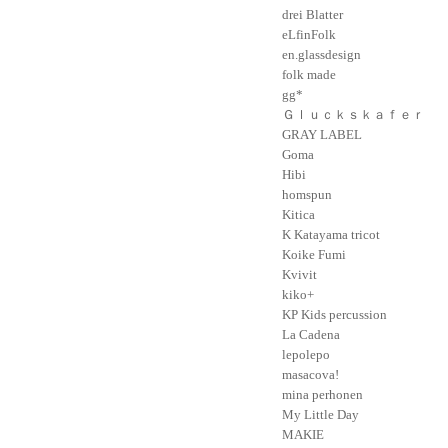
drei Blatter
eLfinFolk
en.glassdesign
folk made
gg*
Ｇｌｕｃｋｓｋａｆｅｒ
GRAY LABEL
Goma
Hibi
homspun
Kitica
K Katayama tricot
Koike Fumi
Kvivit
kiko+
KP Kids percussion
La Cadena
lepolepo
masacova!
mina perhonen
My Little Day
MAKIE