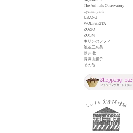
The Animals Observatory
t.yamai paris
UBANG
WOLF&RITA
ZOZIO
ZOOM
キリンのソフィー
池谷三奈美
照井 壮
長浜由起子
その他